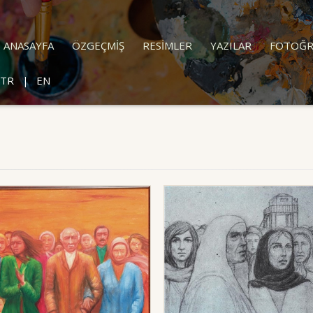
ANASAYFA
ÖZGEÇMİŞ
RESİMLER
YAZILAR
FOTOĞR
TR
EN
|